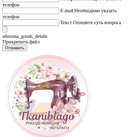
телефон
E-mail
Необходимо указать
телефон
Текст
Опишите суть вопроса
sibsosna_goods_details
Прикрепить файл
Отправить