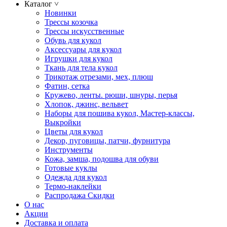
Каталог
˅
Новинки
Трессы козочка
Трессы искусственные
Обувь для кукол
Аксессуары для кукол
Игрушки для кукол
Ткань для тела кукол
Трикотаж отрезами, мех, плюш
Фатин, сетка
Кружево, ленты. рюши, шнуры, перья
Хлопок, джинс, вельвет
Наборы для пошива кукол, Мастер-классы,
Выкройки
Цветы для кукол
Декор, пуговицы, патчи, фурнитура
Инструменты
Кожа, замша, подошва для обуви
Готовые куклы
Одежда для кукол
Термо-наклейки
Распродажа Скидки
О нас
Акции
Доставка и оплата