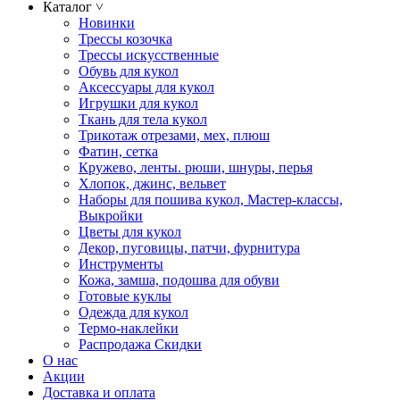
Каталог
˅
Новинки
Трессы козочка
Трессы искусственные
Обувь для кукол
Аксессуары для кукол
Игрушки для кукол
Ткань для тела кукол
Трикотаж отрезами, мех, плюш
Фатин, сетка
Кружево, ленты. рюши, шнуры, перья
Хлопок, джинс, вельвет
Наборы для пошива кукол, Мастер-классы,
Выкройки
Цветы для кукол
Декор, пуговицы, патчи, фурнитура
Инструменты
Кожа, замша, подошва для обуви
Готовые куклы
Одежда для кукол
Термо-наклейки
Распродажа Скидки
О нас
Акции
Доставка и оплата