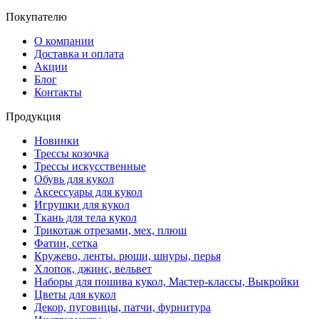
Покупателю
О компании
Доставка и оплата
Акции
Блог
Контакты
Продукция
Новинки
Трессы козочка
Трессы искусственные
Обувь для кукол
Аксессуары для кукол
Игрушки для кукол
Ткань для тела кукол
Трикотаж отрезами, мех, плюш
Фатин, сетка
Кружево, ленты. рюши, шнуры, перья
Хлопок, джинс, вельвет
Наборы для пошива кукол, Мастер-классы, Выкройки
Цветы для кукол
Декор, пуговицы, патчи, фурнитура