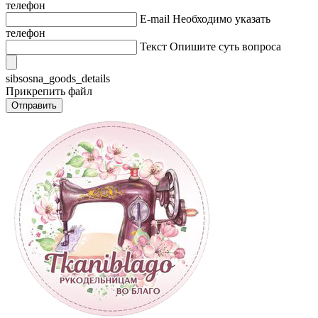
телефон
E-mail
Необходимо указать
телефон
Текст
Опишите суть вопроса
sibsosna_goods_details
Прикрепить файл
Отправить