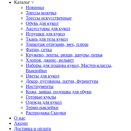
Каталог
˅
Новинки
Трессы козочка
Трессы искусственные
Обувь для кукол
Аксессуары для кукол
Игрушки для кукол
Ткань для тела кукол
Трикотаж отрезами, мех, плюш
Фатин, сетка
Кружево, ленты. рюши, шнуры, перья
Хлопок, джинс, вельвет
Наборы для пошива кукол, Мастер-классы,
Выкройки
Цветы для кукол
Декор, пуговицы, патчи, фурнитура
Инструменты
Кожа, замша, подошва для обуви
Готовые куклы
Одежда для кукол
Термо-наклейки
Распродажа Скидки
О нас
Акции
Доставка и оплата