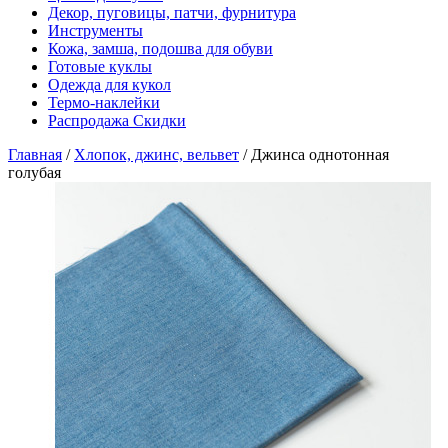
Декор, пуговицы, патчи, фурнитура
Инструменты
Кожа, замша, подошва для обуви
Готовые куклы
Одежда для кукол
Термо-наклейки
Распродажа Скидки
Главная
/
Хлопок, джинс, вельвет
/
Джинса однотонная
голубая