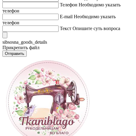
Телефон
Необходимо указать
телефон
E-mail
Необходимо указать
телефон
Текст
Опишите суть вопроса
sibsosna_goods_details
Прикрепить файл
Отправить