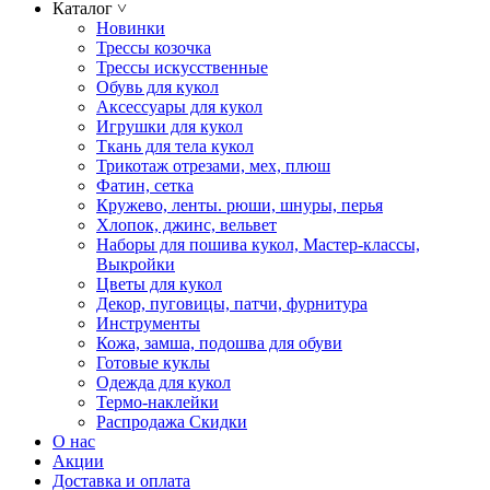
Каталог
˅
Новинки
Трессы козочка
Трессы искусственные
Обувь для кукол
Аксессуары для кукол
Игрушки для кукол
Ткань для тела кукол
Трикотаж отрезами, мех, плюш
Фатин, сетка
Кружево, ленты. рюши, шнуры, перья
Хлопок, джинс, вельвет
Наборы для пошива кукол, Мастер-классы,
Выкройки
Цветы для кукол
Декор, пуговицы, патчи, фурнитура
Инструменты
Кожа, замша, подошва для обуви
Готовые куклы
Одежда для кукол
Термо-наклейки
Распродажа Скидки
О нас
Акции
Доставка и оплата