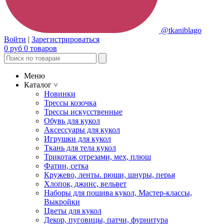
@tkaniblago
Войти
|
Зарегистрироваться
0
руб
0
товаров
Меню
Каталог
˅
Новинки
Трессы козочка
Трессы искусственные
Обувь для кукол
Аксессуары для кукол
Игрушки для кукол
Ткань для тела кукол
Трикотаж отрезами, мех, плюш
Фатин, сетка
Кружево, ленты. рюши, шнуры, перья
Хлопок, джинс, вельвет
Наборы для пошива кукол, Мастер-классы,
Выкройки
Цветы для кукол
Декор, пуговицы, патчи, фурнитура