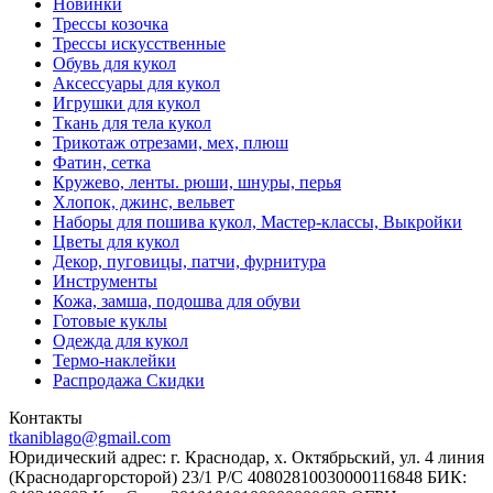
Новинки
Трессы козочка
Трессы искусственные
Обувь для кукол
Аксессуары для кукол
Игрушки для кукол
Ткань для тела кукол
Трикотаж отрезами, мех, плюш
Фатин, сетка
Кружево, ленты. рюши, шнуры, перья
Хлопок, джинс, вельвет
Наборы для пошива кукол, Мастер-классы, Выкройки
Цветы для кукол
Декор, пуговицы, патчи, фурнитура
Инструменты
Кожа, замша, подошва для обуви
Готовые куклы
Одежда для кукол
Термо-наклейки
Распродажа Скидки
Контакты
tkaniblago@gmail.com
Юридический адрес: г. Краснодар, х. Октябрьский, ул. 4 линия
(Краснодаргорсторой) 23/1 Р/C 40802810030000116848 БИК: