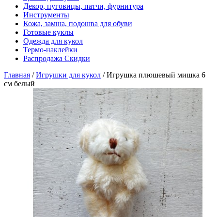
Декор, пуговицы, патчи, фурнитура
Инструменты
Кожа, замша, подошва для обуви
Готовые куклы
Одежда для кукол
Термо-наклейки
Распродажа Скидки
Главная
/
Игрушки для кукол
/
Игрушка плюшевый мишка 6
см белый