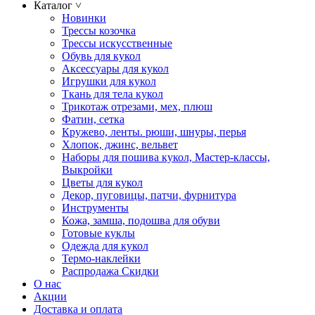
Каталог
˅
Новинки
Трессы козочка
Трессы искусственные
Обувь для кукол
Аксессуары для кукол
Игрушки для кукол
Ткань для тела кукол
Трикотаж отрезами, мех, плюш
Фатин, сетка
Кружево, ленты. рюши, шнуры, перья
Хлопок, джинс, вельвет
Наборы для пошива кукол, Мастер-классы,
Выкройки
Цветы для кукол
Декор, пуговицы, патчи, фурнитура
Инструменты
Кожа, замша, подошва для обуви
Готовые куклы
Одежда для кукол
Термо-наклейки
Распродажа Скидки
О нас
Акции
Доставка и оплата