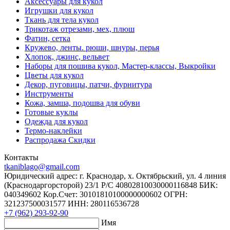
Аксессуары для кукол
Игрушки для кукол
Ткань для тела кукол
Трикотаж отрезами, мех, плюш
Фатин, сетка
Кружево, ленты. рюши, шнуры, перья
Хлопок, джинс, вельвет
Наборы для пошива кукол, Мастер-классы, Выкройки
Цветы для кукол
Декор, пуговицы, патчи, фурнитура
Инструменты
Кожа, замша, подошва для обуви
Готовые куклы
Одежда для кукол
Термо-наклейки
Распродажа Скидки
Контакты
tkaniblago@gmail.com
Юридический адрес: г. Краснодар, х. Октябрьский, ул. 4 линия
(Краснодаргорсторой) 23/1 Р/C 40802810030000116848 БИК:
040349602 Кор.Счет: 30101810100000000602 ОГРН:
321237500031577 ИНН: 280116536728
+7 (962) 293-92-90
Имя