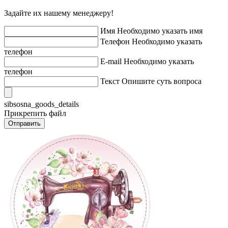
Задайте их нашему менеджеру!
Имя
Необходимо указать имя
Телефон
Необходимо указать
телефон
E-mail
Необходимо указать
телефон
Текст
Опишите суть вопроса
sibsosna_goods_details
Прикрепить файл
Отправить