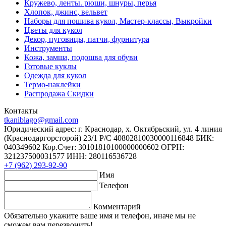
Кружево, ленты. рюши, шнуры, перья
Хлопок, джинс, вельвет
Наборы для пошива кукол, Мастер-классы, Выкройки
Цветы для кукол
Декор, пуговицы, патчи, фурнитура
Инструменты
Кожа, замша, подошва для обуви
Готовые куклы
Одежда для кукол
Термо-наклейки
Распродажа Скидки
Контакты
tkaniblago@gmail.com
Юридический адрес: г. Краснодар, х. Октябрьский, ул. 4 линия
(Краснодаргорсторой) 23/1 Р/C 40802810030000116848 БИК:
040349602 Кор.Счет: 30101810100000000602 ОГРН:
321237500031577 ИНН: 280116536728
+7 (962) 293-92-90
Имя
Телефон
Комментарий
Обязательно укажите ваше имя и телефон, иначе мы не
сможем вам перезвонить!