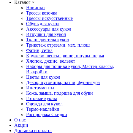
Каталог
˅
Новинки
Трессы козочка
Трессы искусственные
Обувь для кукол
Аксессуары для кукол
Игрушки для кукол
Ткань для тела кукол
Трикотаж отрезами, мех, плюш
Фатин, сетка
Кружево, ленты. рюши, шнуры, перья
Хлопок, джинс, вельвет
Наборы для пошива кукол, Мастер-классы,
Выкройки
Цветы для кукол
Декор, пуговицы, патчи, фурнитура
Инструменты
Кожа, замша, подошва для обуви
Готовые куклы
Одежда для кукол
Термо-наклейки
Распродажа Скидки
О нас
Акции
Доставка и оплата