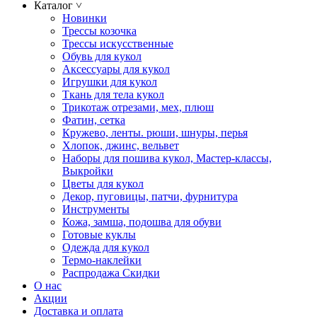
Каталог
˅
Новинки
Трессы козочка
Трессы искусственные
Обувь для кукол
Аксессуары для кукол
Игрушки для кукол
Ткань для тела кукол
Трикотаж отрезами, мех, плюш
Фатин, сетка
Кружево, ленты. рюши, шнуры, перья
Хлопок, джинс, вельвет
Наборы для пошива кукол, Мастер-классы,
Выкройки
Цветы для кукол
Декор, пуговицы, патчи, фурнитура
Инструменты
Кожа, замша, подошва для обуви
Готовые куклы
Одежда для кукол
Термо-наклейки
Распродажа Скидки
О нас
Акции
Доставка и оплата