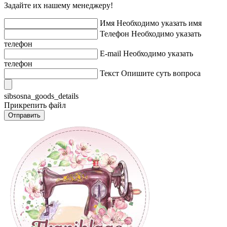
Задайте их нашему менеджеру!
Имя
Необходимо указать имя
Телефон
Необходимо указать
телефон
E-mail
Необходимо указать
телефон
Текст
Опишите суть вопроса
sibsosna_goods_details
Прикрепить файл
Отправить