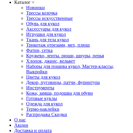
Каталог
˅
Новинки
Трессы козочка
Трессы искусственные
Обувь для кукол
Аксессуары для кукол
Игрушки для кукол
Ткань для тела кукол
Трикотаж отрезами, мех, плюш
Фатин, сетка
Кружево, ленты. рюши, шнуры, перья
Хлопок, джинс, вельвет
Наборы для пошива кукол, Мастер-классы,
Выкройки
Цветы для кукол
Декор, пуговицы, патчи, фурнитура
Инструменты
Кожа, замша, подошва для обуви
Готовые куклы
Одежда для кукол
Термо-наклейки
Распродажа Скидки
О нас
Акции
Доставка и оплата