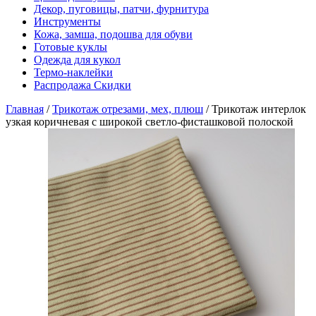
Декор, пуговицы, патчи, фурнитура
Инструменты
Кожа, замша, подошва для обуви
Готовые куклы
Одежда для кукол
Термо-наклейки
Распродажа Скидки
Главная
/
Трикотаж отрезами, мех, плюш
/
Трикотаж интерлок
узкая коричневая с широкой светло-фисташковой полоской