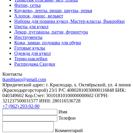
Фатин, сетка
Кружево, ленты. рюши, шнуры, перья
Хлопок, джинс, вельвет
Наборы для пошива кукол, Мастер-классы, Выкройки
Цветы для кукол
Декор, пуговицы, патчи, фурнитура
Инструменты
Кожа, замша, подошва для обуви
Готовые куклы
Одежда для кукол
Термо-наклейки
Распродажа Скидки
Контакты
tkaniblago@gmail.com
Юридический адрес: г. Краснодар, х. Октябрьский, ул. 4 линия
(Краснодаргорсторой) 23/1 Р/C 40802810030000116848 БИК:
040349602 Кор.Счет: 30101810100000000602 ОГРН:
321237500031577 ИНН: 280116536728
+7 (962) 293-92-90
Имя
Телефон
Комментарий