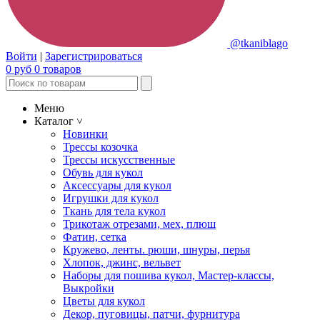
@tkaniblago
Войти
|
Зарегистрироваться
0
руб
0
товаров
Меню
Каталог
˅
Новинки
Трессы козочка
Трессы искусственные
Обувь для кукол
Аксессуары для кукол
Игрушки для кукол
Ткань для тела кукол
Трикотаж отрезами, мех, плюш
Фатин, сетка
Кружево, ленты. рюши, шнуры, перья
Хлопок, джинс, вельвет
Наборы для пошива кукол, Мастер-классы,
Выкройки
Цветы для кукол
Декор, пуговицы, патчи, фурнитура