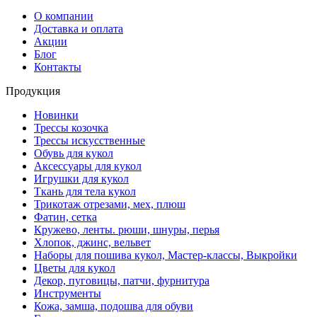
О компании
Доставка и оплата
Акции
Блог
Контакты
Продукция
Новинки
Трессы козочка
Трессы искусственные
Обувь для кукол
Аксессуары для кукол
Игрушки для кукол
Ткань для тела кукол
Трикотаж отрезами, мех, плюш
Фатин, сетка
Кружево, ленты. рюши, шнуры, перья
Хлопок, джинс, вельвет
Наборы для пошива кукол, Мастер-классы, Выкройки
Цветы для кукол
Декор, пуговицы, патчи, фурнитура
Инструменты
Кожа, замша, подошва для обуви