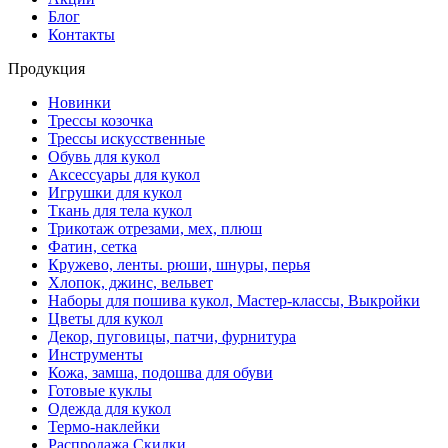
Блог
Контакты
Продукция
Новинки
Трессы козочка
Трессы искусственные
Обувь для кукол
Аксессуары для кукол
Игрушки для кукол
Ткань для тела кукол
Трикотаж отрезами, мех, плюш
Фатин, сетка
Кружево, ленты. рюши, шнуры, перья
Хлопок, джинс, вельвет
Наборы для пошива кукол, Мастер-классы, Выкройки
Цветы для кукол
Декор, пуговицы, патчи, фурнитура
Инструменты
Кожа, замша, подошва для обуви
Готовые куклы
Одежда для кукол
Термо-наклейки
Распродажа Скидки