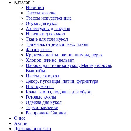
Каталог
˅
Новинки
Трессы козочка
Трессы искусственные
Обувь для кукол
Аксессуары для кукол
Игрушки для кукол
Ткань для тела кукол
Трикотаж отрезами, мех, плюш
Фатин, сетка
Кружево, ленты. рюши, шнуры, перья
Хлопок, джинс, вельвет
Наборы для пошива кукол, Мастер-классы,
Выкройки
Цветы для кукол
Декор, пуговицы, патчи, фурнитура
Инструменты
Кожа, замша, подошва для обуви
Готовые куклы
Одежда для кукол
Термо-наклейки
Распродажа Скидки
О нас
Акции
Доставка и оплата