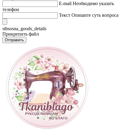
E-mail
Необходимо указать
телефон
Текст
Опишите суть вопроса
sibsosna_goods_details
Прикрепить файл
Отправить