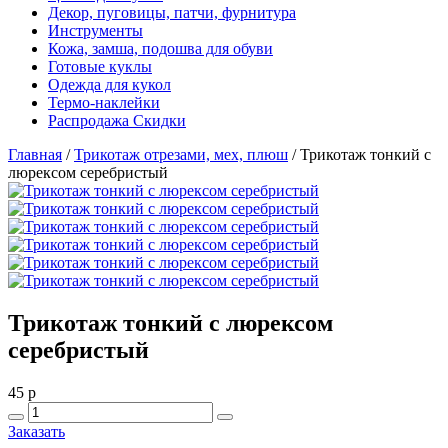
Декор, пуговицы, патчи, фурнитура
Инструменты
Кожа, замша, подошва для обуви
Готовые куклы
Одежда для кукол
Термо-наклейки
Распродажа Скидки
Главная
/
Трикотаж отрезами, мех, плюш
/
Трикотаж тонкий с
люрексом серебристый
Трикотаж тонкий с люрексом
серебристый
45
p
Заказать