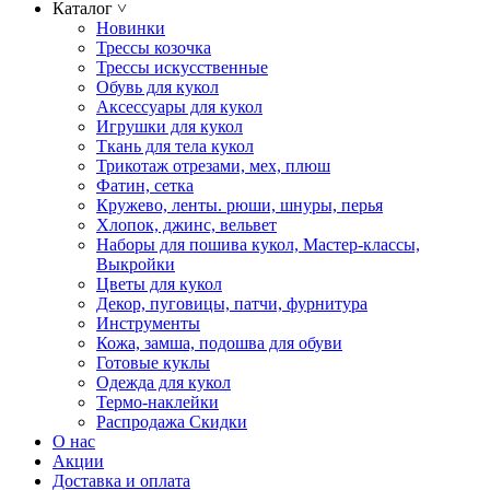
Каталог
˅
Новинки
Трессы козочка
Трессы искусственные
Обувь для кукол
Аксессуары для кукол
Игрушки для кукол
Ткань для тела кукол
Трикотаж отрезами, мех, плюш
Фатин, сетка
Кружево, ленты. рюши, шнуры, перья
Хлопок, джинс, вельвет
Наборы для пошива кукол, Мастер-классы,
Выкройки
Цветы для кукол
Декор, пуговицы, патчи, фурнитура
Инструменты
Кожа, замша, подошва для обуви
Готовые куклы
Одежда для кукол
Термо-наклейки
Распродажа Скидки
О нас
Акции
Доставка и оплата